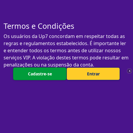
Termos e Condições
Os usuários da Up7 concordam em respeitar todas as
regras e regulamentos estabelecidos. É importante ler
e entender todos os termos antes de utilizar nossos
serviços VIP. A violação destes termos pode resultar em
penalizações ou na suspensão da conta.
X
Cadastre-se
Entrar