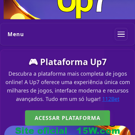
Menu
🎮 Plataforma Up7
Descubra a plataforma mais completa de jogos
online! A Up7 oferece uma experiência única com
milhares de jogos, interface moderna e recursos
avançados. Tudo em um só lugar!
112Bet
ACESSAR PLATAFORMA