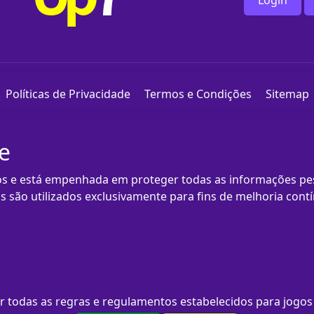
Login
Políticas de Privacidade
Termos e Condições
Sitemap
de
ios e está empenhada em proteger todas as informações pe
os são utilizados exclusivamente para fins de melhoria con
todas as regras e regulamentos estabelecidos para jogos d