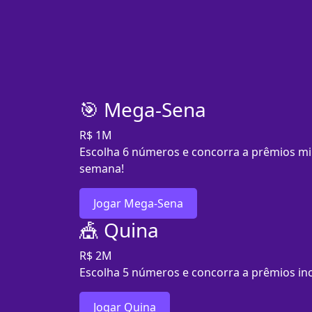
🎯 Mega-Sena
R$ 1M
Escolha 6 números e concorra a prêmios mil
semana!
Jogar Mega-Sena
🎪 Quina
R$ 2M
Escolha 5 números e concorra a prêmios incrí
Jogar Quina