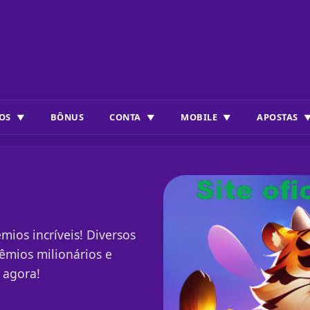
OS
BÔNUS
CONTA
MOBILE
APOSTAS
mios incríveis! Diversos
rêmios milionários e
 agora!