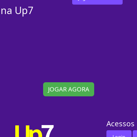
 na Up7
JOGAR AGORA
Acessos