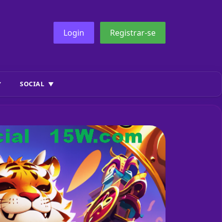
Login
Registrar-se
SOCIAL