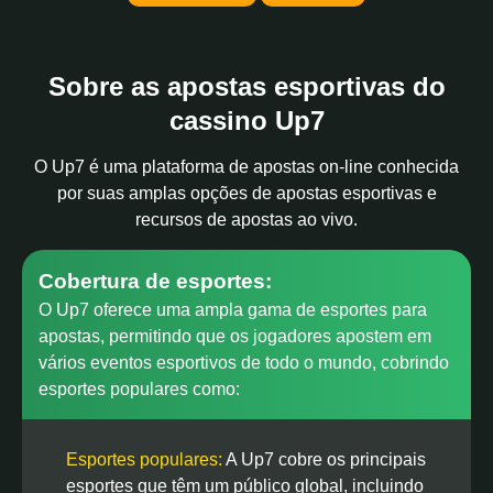
Sobre as apostas esportivas do
cassino Up7
O Up7 é uma plataforma de apostas on-line conhecida
por suas amplas opções de apostas esportivas e
recursos de apostas ao vivo.
Cobertura de esportes:
O Up7 oferece uma ampla gama de esportes para
apostas, permitindo que os jogadores apostem em
vários eventos esportivos de todo o mundo, cobrindo
esportes populares como:
Esportes populares:
A Up7 cobre os principais
esportes que têm um público global, incluindo