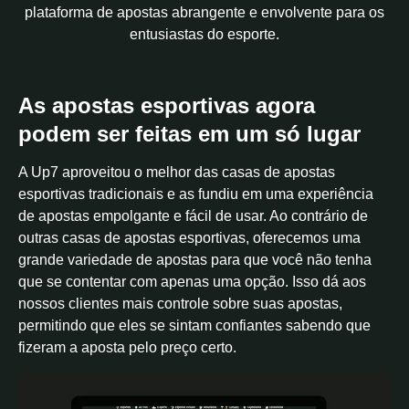
plataforma de apostas abrangente e envolvente para os
entusiastas do esporte.
As apostas esportivas agora
podem ser feitas em um só lugar
A Up7 aproveitou o melhor das casas de apostas
esportivas tradicionais e as fundiu em uma experiência
de apostas empolgante e fácil de usar. Ao contrário de
outras casas de apostas esportivas, oferecemos uma
grande variedade de apostas para que você não tenha
que se contentar com apenas uma opção. Isso dá aos
nossos clientes mais controle sobre suas apostas,
permitindo que eles se sintam confiantes sabendo que
fizeram a aposta pelo preço certo.