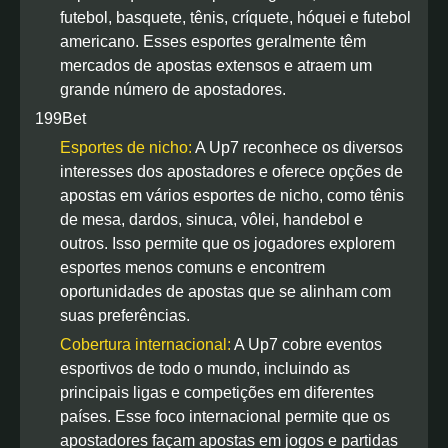
futebol, basquete, tênis, críquete, hóquei e futebol
americano. Esses esportes geralmente têm
mercados de apostas extensos e atraem um
grande número de apostadores.
199Bet
Esportes de nicho:
A Up7 reconhece os diversos
interesses dos apostadores e oferece opções de
apostas em vários esportes de nicho, como tênis
de mesa, dardos, sinuca, vôlei, handebol e
outros. Isso permite que os jogadores explorem
esportes menos comuns e encontrem
oportunidades de apostas que se alinham com
suas preferências.
Cobertura internacional:
A Up7 cobre eventos
esportivos de todo o mundo, incluindo as
principais ligas e competições em diferentes
países. Esse foco internacional permite que os
apostadores façam apostas em jogos e partidas