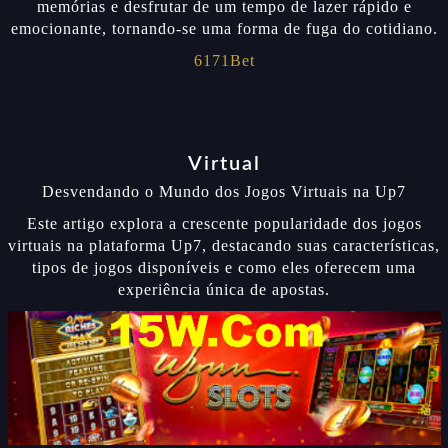
memórias e desfrutar de um tempo de lazer rápido e
emocionante, tornando-se uma forma de fuga do cotidiano.
6171Bet
Virtual
Desvendando o Mundo dos Jogos Virtuais na Up7
Este artigo explora a crescente popularidade dos jogos
virtuais na plataforma Up7, destacando suas características,
tipos de jogos disponíveis e como eles oferecem uma
experiência única de apostas.