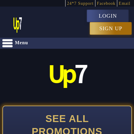
24*7 Support
Facebook
Email
LOGIN
SIGN UP
Menu
SEE ALL
PROMOTIONS